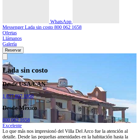
WhatsApp
Messenger
Lada sin costo
800 062 1658
Ofertas
Llámanos
Galería
Reservar
Lada sin costo
Desde USA/CAN
1 877 897 1950
Desde México
800 062 1658
Excelente
Lo que más nos impresionó del Villa Del Arco fue la atención al
detalle. Desde las pequeñas amenidades en la habitación hasta la