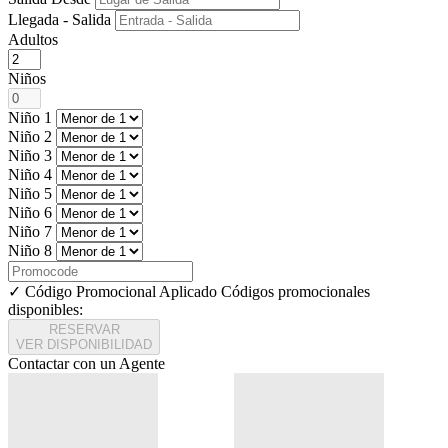
Llegada - Salida
Adultos
Niños
Niño 1
Niño 2
Niño 3
Niño 4
Niño 5
Niño 6
Niño 7
Niño 8
✓ Código Promocional Aplicado
Códigos promocionales
disponibles:
RESERVAR
VER DISPONIBILIDAD
Contactar con un Agente